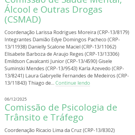
d
Álcool e Outras Drogas
r
(CSMAD)
i
g
o
Coordenação Larissa Rodrigues Moreira (CRP-13/8179)
l
Integrantes Damião Edye Domingos Pacheco (CRP-
i
13/11938) Danielly Scalone Maciel (CRP-13/11062)
r
Elisabete Barboza de Araujo Reges (CRP-13/13306)
a
Emildson Cavalcanti Junior (CRP-13/4590) Gisele
Suminski Mendes (CRP-13/9543) Karla Azevedo (CRP-
13/8241) Laura Gabryelle Fernandes de Medeiros (CRP-
13/11843) Thiago de…
Continue lendo
r
06/12/2025
Comissão de Psicologia de
o
d
Trânsito e Tráfego
r
i
Coordenação Ricacio Lima da Cruz (CRP-13/8302)
g