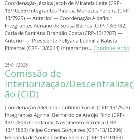
Coordenação Jéssica Jacob de Miranda Leite (CRP-
g
13/10236) Integrantes Patrícia Menezes Pereira (CRP-
o
13/7929) — Anterior — Coordenação A definir
l
i
Integrantes Adriano de Sousa Barros (CRP-13/3782)
r
Carla de Sant’Ana Brandão Costa (CRP-13/2287) —
a
Anterior — Presidente Pollyana Ludmilla Batista
Pimentel (CRP-13/6044) Integrantes…
Continue lendo
r
25/01/2026
Comissão de
o
d
Interiorização/Descentralizaç
r
ão (CID)
i
g
o
Coordenação Adeliana Coutinho Farias (CRP-13/7525)
l
Integrantes Agrinal Bernardo de Araújo Filho (CRP-
i
13/12803) Cicerlândia Nascimento Ferreira (CRP-
r
13/11869) Felipe Gomes Gonçalves (CRP-13/10306)
a
Fernanda de Sousa Coelho Pereira (CRP-13/10153)