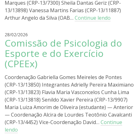
r
Marques (CRP-13/7300) Sheila Dantas Geriz (CRP-
a
13/13898) Vanessa Martins Farias (CRP-13/11887)
Arthur Angelo da Silva (OAB…
Continue lendo
r
28/02/2026
Comissão de Psicologia do
o
d
Esporte e do Exercício
r
(CPEEx)
i
g
o
Coordenação Gabriella Gomes Meireles de Pontes
l
(CRP-13/13850) Integrantes Adrielly Pereira Maximiano
i
(CRP-13/13823) Flavia Maria Vasconcelos Cunha Lima
r
(CRP-13/13818) Senildo Xavier Pereira (CRP-13/9907)
a
Maria Luiza Amorim de Oliveira (estudante) — Anterior
— Coordenação Alcira de Lourdes Teotônio Cavalcanti
(CRP-13/4452) Vice-Coordenação David…
Continue
lendo