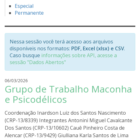
Especial
Permanente
Nessa sessão você terá acesso aos arquivos
disponíveis nos formatos:
PDF, Excel (xlsx) e CSV
.
Caso busque
informações sobre API, acesse a
sessão "Dados Abertos"
r
06/03/2026
Grupo de Trabalho Maconha
o
d
e Psicodélicos
r
i
Coordenação Inardson Luiz dos Santos Nascimento
g
(CRP-13/8339) Integrantes Antonini Miguel Cavalcante
o
Dos Santos (CRP-13/10602) Cauê Pinheiro Costa de
l
i
Alencar (CRP-13/9429) Giulliana Karla Santos de Lima