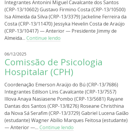
Integrantes Antonini Miguel Cavalcante dos Santos
o
(CRP-13/10602) Gustavo Firmino Costa (CRP-13/10500)
l
i
Isa Almeida da Silva (CRP-13/3379) Jackeline Ferreira da
r
Costa (CRP-13/11470) Jessyka Hevelin Costa de Araújo
a
(CRP-13/10417) — Anterior — Presidente Jimmy de
Almeida…
Continue lendo
r
06/12/2025
Comissão de Psicologia
o
d
Hospitalar (CPH)
r
i
Coordenação Emerson Araújo do Bú (CRP-13/7686)
g
Integrantes Edilson Lins Cavalcante (CRP-13/7557)
o
Illova Anaya Nasiasene Pombo (CRP-13/5681) Rayane
l
i
Dantas dos Santos (CRP-13/8276) Roseane Christhina
r
da Nova Sá Serafim (CRP-13/3729) Gabriel Lucena Gaião
a
(estudante) Wagner Abílio Marques Feitosa (estudante)
— Anterior —…
Continue lendo