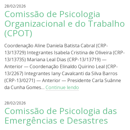
r
28/02/2026
Comissão de Psicologia
o
d
Organizacional e do Trabalho
r
(CPOT)
i
g
o
Coordenação Aline Daniela Batista Cabral (CRP-
l
13/13729) Integrantes Isabela Cristina de Oliveira (CRP-
i
13/13735) Mariana Leal Dias (CRP-13/13719) —
r
Anterior — Coordenação Elinaldo Quirino Leal (CRP-
a
13/2267) Integrantes Iany Cavalcanti da Silva Barros
(CRP-13/0271) — Anterior — Presidente Carla Suânne
da Cunha Gomes…
Continue lendo
r
28/02/2026
Comissão de Psicologia das
o
d
Emergências e Desastres
r
i