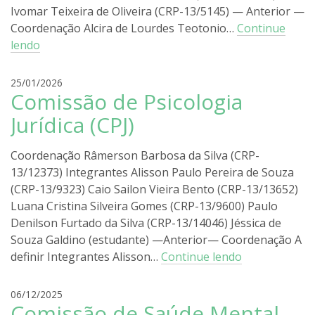
Ivomar Teixeira de Oliveira (CRP-13/5145) — Anterior —
Coordenação Alcira de Lourdes Teotonio…
Continue
lendo
r
25/01/2026
Comissão de Psicologia
o
d
Jurídica (CPJ)
r
i
Coordenação Râmerson Barbosa da Silva (CRP-
g
13/12373) Integrantes Alisson Paulo Pereira de Souza
o
(CRP-13/9323) Caio Sailon Vieira Bento (CRP-13/13652)
l
i
Luana Cristina Silveira Gomes (CRP-13/9600) Paulo
r
Denilson Furtado da Silva (CRP-13/14046) Jéssica de
a
Souza Galdino (estudante) —Anterior— Coordenação A
definir Integrantes Alisson…
Continue lendo
r
06/12/2025
Comissão de Saúde Mental,
o