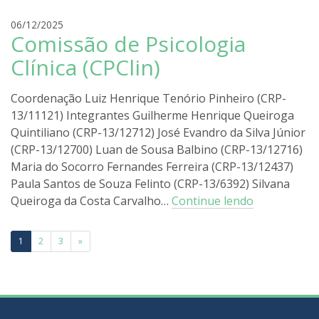
r
06/12/2025
Comissão de Psicologia
o
d
Clínica (CPClin)
r
i
Coordenação Luiz Henrique Tenório Pinheiro (CRP-
g
13/11121) Integrantes Guilherme Henrique Queiroga
o
Quintiliano (CRP-13/12712) José Evandro da Silva Júnior
l
i
(CRP-13/12700) Luan de Sousa Balbino (CRP-13/12716)
r
Maria do Socorro Fernandes Ferreira (CRP-13/12437)
a
Paula Santos de Souza Felinto (CRP-13/6392) Silvana
Queiroga da Costa Carvalho…
Continue lendo
Paginação
1
2
3
»
de
posts