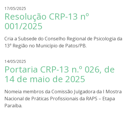
r
r
17/05/2025
a
Resolução CRP-13 nº
o
d
001/2025
r
i
Cria a Subsede do Conselho Regional de Psicologia da
g
13ª Região no Município de Patos/PB.
o
l
i
r
14/05/2025
r
Portaria CRP-13 n.º 026, de
o
a
d
14 de maio de 2025
r
i
Nomeia membros da Comissão Julgadora da I Mostra
g
Nacional de Práticas Profissionais da RAPS – Etapa
o
Paraíba.
l
i
r
a