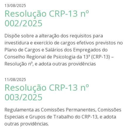
r
13/08/2025
Resolução CRP-13 nº
o
d
002/2025
r
i
Dispõe sobre a alteração dos requisitos para
g
investidura e exercício de cargos efetivos previstos no
o
Plano de Cargos e Salários dos Empregados do
l
i
Conselho Regional de Psicologia da 13ª (CRP-13) –
r
Resolução nº, e adota outras providências
a
r
11/08/2025
Resolução CRP-13 nº
o
d
003/2025
r
i
Regulamenta as Comissões Permanentes, Comissões
g
Especiais e Grupos de Trabalho do CRP-13, e adota
o
outras providências.
l
i