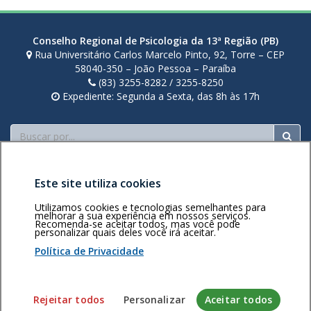
Conselho Regional de Psicologia da 13ª Região (PB)
Rua Universitário Carlos Marcelo Pinto, 92, Torre – CEP
58040-350 – João Pessoa – Paraíba
(83) 3255-8282 / 3255-8250
Expediente: Segunda a Sexta, das 8h às 17h
Buscar
Este site utiliza cookies
Utilizamos cookies e tecnologias semelhantes para
melhorar a sua experiência em nossos serviços.
Recomenda-se aceitar todos, mas você pode
personalizar quais deles você irá aceitar.
Área restrita
Política de
Voltar ao topo
privacidade
Personalização
Política de Privacidade
de cookies
Sistema desenvolvido pela Gerência de Tecnologia da
Rejeitar todos
Personalizar
Aceitar todos