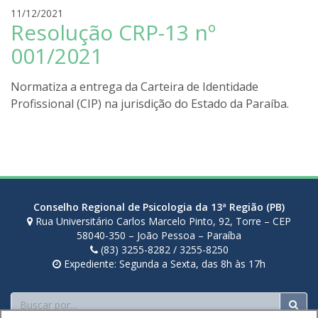
r
11/12/2021
Resolução CRP-13 nº
o
d
001/2021
r
i
Normatiza a entrega da Carteira de Identidade
g
Profissional (CIP) na jurisdição do Estado da Paraíba.
o
l
i
r
a
Conselho Regional de Psicologia da 13ª Região (PB)
Rua Universitário Carlos Marcelo Pinto, 92, Torre – CEP
58040-350 – João Pessoa – Paraíba
(83) 3255-8282 / 3255-8250
Expediente: Segunda a Sexta, das 8h às 17h
Buscar