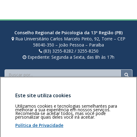
i
r
a
Conselho Regional de Psicologia da 13ª Região (PB)
Rua Universitário Carlos Marcelo Pinto, 92, Torre – CEP
58040-350 – João Pessoa – Paraíba
(83) 3255-8282 / 3255-8250
Expediente: Segunda a Sexta, das 8h às 17h
Buscar
Este site utiliza cookies
Utilizamos cookies e tecnologias semelhantes para
melhorar a sua experiência em nossos serviços.
Recomenda-se aceitar todos, mas você pode
personalizar quais deles você irá aceitar.
Área restrita
Política de
Voltar ao topo
privacidade
Personalização
Política de Privacidade
de cookies