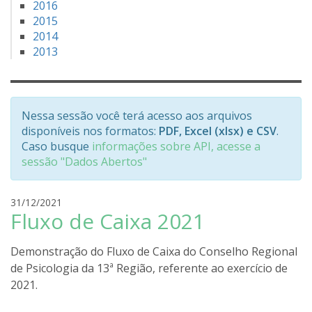
2016
2015
2014
2013
Nessa sessão você terá acesso aos arquivos
disponíveis nos formatos:
PDF, Excel (xlsx) e CSV
.
Caso busque
informações sobre API, acesse a
sessão "Dados Abertos"
r
31/12/2021
Fluxo de Caixa 2021
o
d
r
Demonstração do Fluxo de Caixa do Conselho Regional
i
de Psicologia da 13ª Região, referente ao exercício de
g
2021.
o
l