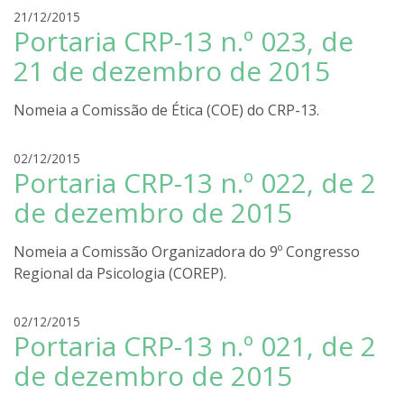
r
21/12/2015
Portaria CRP-13 n.º 023, de
o
d
21 de dezembro de 2015
r
i
Nomeia a Comissão de Ética (COE) do CRP-13.
g
o
l
r
02/12/2015
Portaria CRP-13 n.º 022, de 2
i
o
r
d
de dezembro de 2015
a
r
i
Nomeia a Comissão Organizadora do 9º Congresso
g
Regional da Psicologia (COREP).
o
l
i
r
02/12/2015
r
Portaria CRP-13 n.º 021, de 2
o
a
d
de dezembro de 2015
r
i