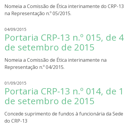
i
Nomeia a Comissão de Ética interinamente do CRP-13
g
na Representação n.º 05/2015.
o
l
i
r
04/09/2015
r
Portaria CRP-13 n.º 015, de 4
o
a
d
de setembro de 2015
r
i
Nomeia a Comissão de Ética interinamente na
g
Representação n.º 04/2015.
o
l
i
r
01/09/2015
r
Portaria CRP-13 n.º 014, de 1
o
a
d
de setembro de 2015
r
i
Concede suprimento de fundos à funcionária da Sede
g
do CRP-13
o
l