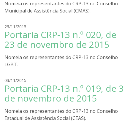
Nomeia os representantes do CRP-13 no Conselho
g
Municipal de Assistência Social (CMAS).
o
l
i
r
23/11/2015
r
Portaria CRP-13 n.º 020, de
o
a
d
23 de novembro de 2015
r
i
Nomeia os representantes do CRP-13 no Conselho
g
LGBT.
o
l
i
r
03/11/2015
r
Portaria CRP-13 n.º 019, de 3
o
a
d
de novembro de 2015
r
i
Nomeia os representantes do CRP-13 no Conselho
g
Estadual de Assistência Social (CEAS).
o
l
i