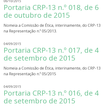
r
06/10/2015
r
Portaria CRP-13 n.º 018, de 6
o
a
d
de outubro de 2015
r
i
Nomeia a Comissão de Ética, interinamente, do CRP-13
g
na Representação n.º 05/2013.
o
l
i
r
04/09/2015
r
Portaria CRP-13 n.º 017, de 4
o
a
d
de setembro de 2015
r
i
Nomeia a Comissão de Ética, interinamente, do CRP-13
g
na Representação n.º 05/2015
o
l
i
r
04/09/2015
r
Portaria CRP-13 n.º 016, de 4
o
a
d
de setembro de 2015
r