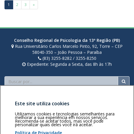
i
Paginação
1
2
3
»
r
de
a
posts
Conselho Regional de Psicologia da 13ª Região (PB)
Rua Universitário Carlos Marcelo Pinto, 92, Torre – CEP
58040-350 – João Pessoa – Paraíba
(83) 3255-8282 / 3255-8250
Expediente: Segunda a Sexta, das 8h às 17h
Buscar
Este site utiliza cookies
Utilizamos cookies e tecnologias semelhantes para
melhorar a sua experiência em nossos serviços.
Recomenda-se aceitar todos, mas você pode
Área restrita
Política de
Voltar ao topo
personalizar quais deles você irá aceitar.
privacidade
Personalização
Política de Privacidade