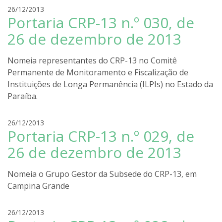
r
26/12/2013
Portaria CRP-13 n.º 030, de
o
d
26 de dezembro de 2013
r
i
Nomeia representantes do CRP-13 no Comitê
g
Permanente de Monitoramento e Fiscalização de
o
Instituições de Longa Permanência (ILPIs) no Estado da
l
i
Paraíba.
r
a
r
26/12/2013
Portaria CRP-13 n.º 029, de
o
d
26 de dezembro de 2013
r
i
Nomeia o Grupo Gestor da Subsede do CRP-13, em
g
Campina Grande
o
l
i
r
26/12/2013
r