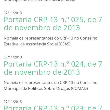
o
l
i
r
07/11/2013
r
Portaria CRP-13 n.º 025, de 7
o
a
d
de novembro de 2013
r
i
Nomeia os representantes do CRP-13 no Conselho
g
Estadual de Assistência Social (CEAS).
o
l
i
r
07/11/2013
r
Portaria CRP-13 n.º 024, de 7
o
a
d
de novembro de 2013
r
i
Nomeia os representantes do CRP-13 no Conselho
g
Municipal de Políticas Sobre Drogas (COMAD).
o
l
i
r
07/11/2013
r
Portaria CRP-13 n.º 023, de 7
o