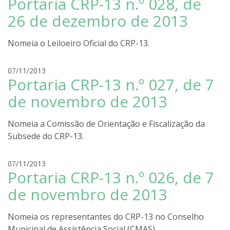
Portaria CRP-13 n.º 028, de
o
a
d
26 de dezembro de 2013
r
i
Nomeia o Leiloeiro Oficial do CRP-13.
g
o
l
r
07/11/2013
Portaria CRP-13 n.º 027, de 7
i
o
r
d
de novembro de 2013
a
r
i
Nomeia a Comissão de Orientação e Fiscalização da
g
Subsede do CRP-13.
o
l
i
r
07/11/2013
r
Portaria CRP-13 n.º 026, de 7
o
a
d
de novembro de 2013
r
i
Nomeia os representantes do CRP-13 no Conselho
g
Municipal de Assistência Social (CMAS).