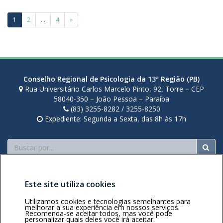
o
Paginação
l
1
2
…
4
»
i
de
r
posts
a
Conselho Regional de Psicologia da 13ª Região (PB)
Rua Universitário Carlos Marcelo Pinto, 92, Torre – CEP
58040-350 – João Pessoa – Paraíba
(83) 3255-8282 / 3255-8250
Expediente: Segunda a Sexta, das 8h às 17h
Buscar
Este site utiliza cookies
Utilizamos cookies e tecnologias semelhantes para
melhorar a sua experiência em nossos serviços.
Recomenda-se aceitar todos, mas você pode
Área restrita
Política de
Voltar ao topo
personalizar quais deles você irá aceitar.