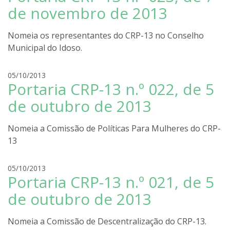
a
d
de novembro de 2013
r
i
Nomeia os representantes do CRP-13 no Conselho
g
Municipal do Idoso.
o
l
i
r
05/10/2013
r
Portaria CRP-13 n.º 022, de 5
o
a
d
de outubro de 2013
r
i
Nomeia a Comissão de Políticas Para Mulheres do CRP-
g
13
o
l
i
r
05/10/2013
r
Portaria CRP-13 n.º 021, de 5
o
a
d
de outubro de 2013
r
i
Nomeia a Comissão de Descentralização do CRP-13.
g