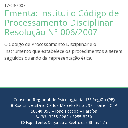
r
17/03/2007
Ementa: Institui o Código de
o
d
Processamento Disciplinar
r
Resolução N° 006/2007
i
g
o
O Código de Processamento Disciplinar é o
l
instrumento que estabelece os procedimentos a serem
i
seguidos quando da representação ética.
r
a
Conselho Regional de Psicologia da 13ª Região (PB)
Rua Universitário Carlos Marcelo Pinto, 92, Torre – CEP
58040-350 – João Pessoa – Paraíba
(83) 3255-8282 / 3255-8250
Expediente: Segunda a Sexta, das 8h às 17h