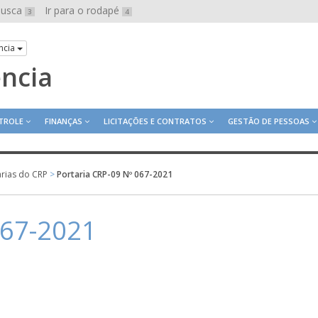
 busca
Ir para o rodapé
3
4
ncia
ência
TROLE
FINANÇAS
LICITAÇÕES E CONTRATOS
GESTÃO DE PESSOAS
arias do CRP
>
Portaria CRP-09 Nº 067-2021
067-2021