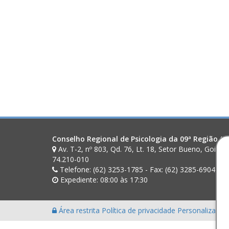
Conselho Regional de Psicologia da 09ª Região (G
Av. T-2, nº 803, Qd. 76, Lt. 18, Setor Bueno, Goiân
74.210-010
Telefone: (62) 3253-1785 - Fax: (62) 3285-6904
Expediente: 08:00 às 17:30
Área restrita
Política de privacidade
Personalização