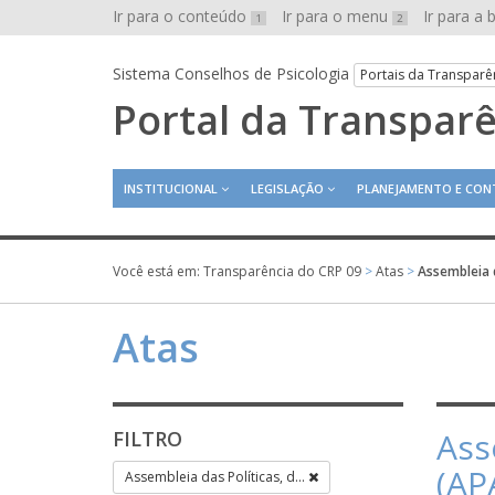
Ir para o conteúdo
Ir para o menu
Ir para a
1
2
Sistema Conselhos de Psicologia
Portais da Transparê
Portal da Transpar
INSTITUCIONAL
LEGISLAÇÃO
PLANEJAMENTO E CON
Você está em:
Transparência do CRP 09
>
Atas
>
Assembleia d
Atas
Ass
FILTRO
(APA
Assembleia das Políticas, d...