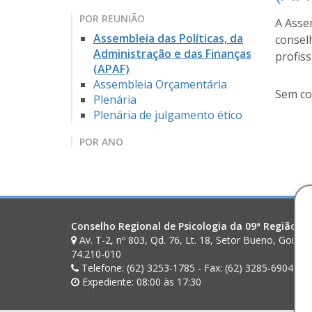
POR REUNIÃO
A Asse
Assembleia das Políticas, da
consel
Administração e das Finanças
profiss
(APAF)
Assembleia Orçamentária
Sem co
Plenária
Plenária de julgamento ético
POR ANO
Conselho Regional de Psicologia da 09ª Região (G
Av. T-2, nº 803, Qd. 76, Lt. 18, Setor Bueno, Goiân
74.210-010
Telefone: (62) 3253-1785 - Fax: (62) 3285-6904
Expediente: 08:00 às 17:30