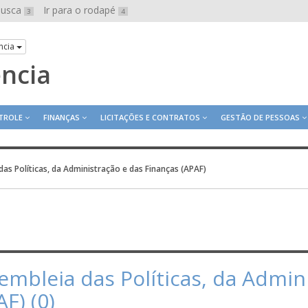
 busca
Ir para o rodapé
3
4
ncia
ência
TROLE
FINANÇAS
LICITAÇÕES E CONTRATOS
GESTÃO DE PESSOAS
as Políticas, da Administração e das Finanças (APAF)
embleia das Políticas, da Admin
F) (0)