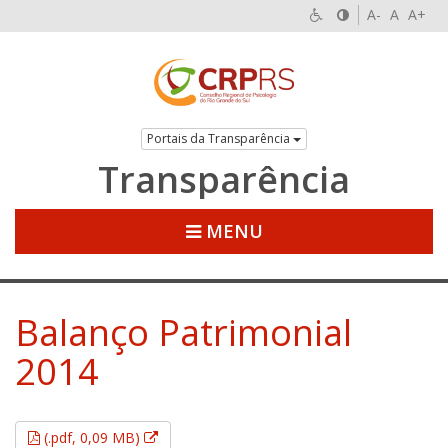
A-
A
A+
Portais da Transparência
Transparência
MENU
Balanço Patrimonial
2014
Esse link abrirá em uma nova janela.
(.pdf, 0,09 MB)