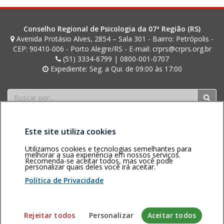
Conselho Regional de Psicologia da 07ª Região (RS)
Avenida Protásio Alves, 2854 – Sala 301 - Bairro: Petrópolis -
CEP: 90410-006 - Porto Alegre/RS - E-mail: crprs@crprs.org.br
(51) 3334-6799 | 0800-001-0707
Expediente: Seg. a Qui. de 09:00 às 17:00
Buscar
Este site utiliza cookies
Utilizamos cookies e tecnologias semelhantes para
melhorar a sua experiência em nossos serviços.
Recomenda-se aceitar todos, mas você pode
personalizar quais deles você irá aceitar.
Área restrita
Política de
Voltar ao topo
privacidade
Personalização
Política de Privacidade
de cookies
Sistema desenvolvido pela Gerência de Tecnologia da
Rejeitar todos
Personalizar
Aceitar todos