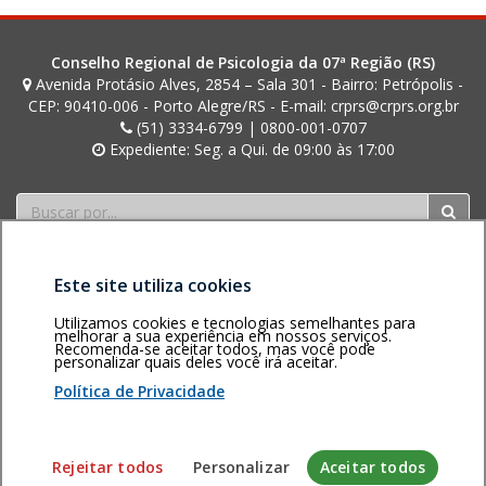
Conselho Regional de Psicologia da 07ª Região (RS)
Avenida Protásio Alves, 2854 – Sala 301 - Bairro: Petrópolis -
CEP: 90410-006 - Porto Alegre/RS - E-mail: crprs@crprs.org.br
(51) 3334-6799 | 0800-001-0707
Expediente: Seg. a Qui. de 09:00 às 17:00
Buscar
Este site utiliza cookies
Utilizamos cookies e tecnologias semelhantes para
melhorar a sua experiência em nossos serviços.
Recomenda-se aceitar todos, mas você pode
personalizar quais deles você irá aceitar.
Área restrita
Política de
Voltar ao topo
privacidade
Personalização
Política de Privacidade
de cookies
Sistema desenvolvido pela Gerência de Tecnologia da
Rejeitar todos
Personalizar
Aceitar todos