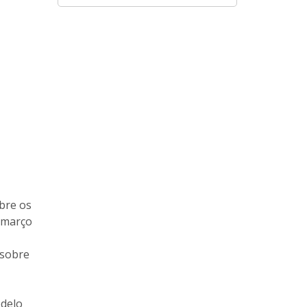
bre os
e março
 sobre
odelo