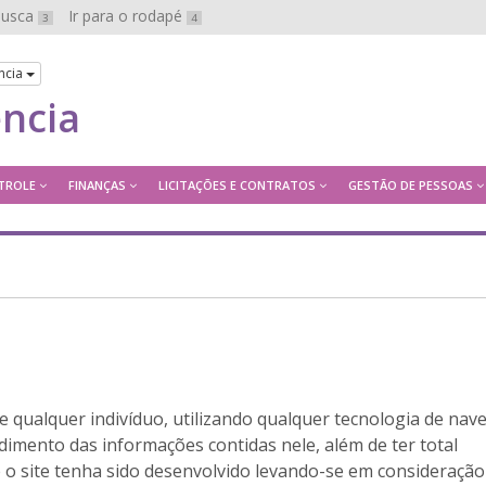
 busca
Ir para o rodapé
3
4
ncia
ência
TROLE
FINANÇAS
LICITAÇÕES E CONTRATOS
GESTÃO DE PESSOAS
ue qualquer indivíduo, utilizando qualquer tecnologia de nav
dimento das informações contidas nele, além de ter total
ue o site tenha sido desenvolvido levando-se em consideração