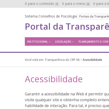
Ir para o conteúdo
Ir para o menu
Ir para a
1
2
Sistema Conselhos de Psicologia
Portais da Transparê
Portal da Transpar
INSTITUCIONAL
LEGISLAÇÃO
PLANEJAMENTO E CON
Você está em:
Transparência do CRP 06
>
Acessibilidade
Acessibilidade
Garantir a acessibilidade na Web é permitir q
visite qualquer site e obtenha completo enten
habilidade de interação. Para tal, é preciso q