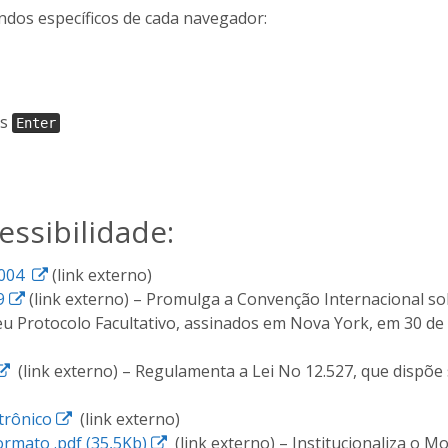
andos específicos de cada navegador:
is
Enter
essibilidade:
E
2004
(link externo)
E
s
9
(link externo) – Promulga a Convenção Internacional so
s
s
seu Protocolo Facultativo, assinados em Nova York, em 30 d
s
e
E
e
l
(link externo) – Regulamenta a Lei No 12.527, que dispõe
s
l
i
s
i
n
E
trônico
(link externo)
e
n
k
s
E
ormato .pdf (35,5Kb)
(link externo) – Institucionaliza o M