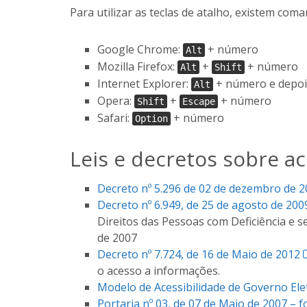
Para utilizar as teclas de atalho, existem com
Google Chrome:
+ número
Alt
Mozilla Firefox:
+
+ número
Alt
Shift
Internet Explorer:
+ número e depo
Alt
Opera:
+
+ número
Shift
Escape
Safari:
+ número
Option
Leis e decretos sobre ac
Decreto nº 5.296 de 02 de dezembro de 
Decreto nº 6.949, de 25 de agosto de 200
Direitos das Pessoas com Deficiência e 
de 2007
Decreto nº 7.724, de 16 de Maio de 2012
o acesso a informações.
Modelo de Acessibilidade de Governo Ele
Portaria nº 03, de 07 de Maio de 2007 – f