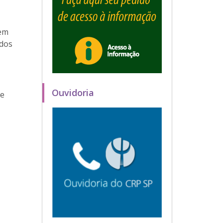
 em
 dos
Ouvidoria
de