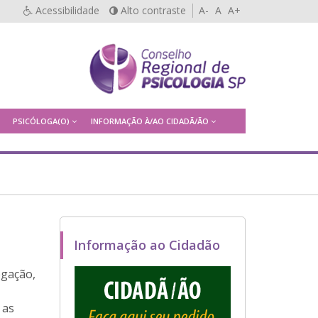
Acessibilidade
Alto contraste
A-
A
A+
PSICÓLOGA(O)
INFORMAÇÃO À/AO CIDADÃ/ÃO
Informação ao Cidadão
egação,
 as