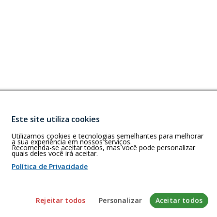
Este site utiliza cookies
Buscar
)
Utilizamos cookies e tecnologias semelhantes para melhorar
- SP, 05405-000
a sua experiência em nossos serviços.
Recomenda-se aceitar todos, mas você pode personalizar
quais deles você irá aceitar.
referência
Política de Privacidade
 de cookies
Rejeitar todos
Personalizar
Aceitar todos