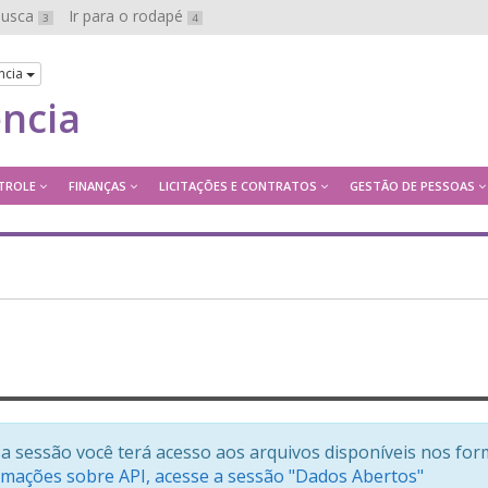
 busca
Ir para o rodapé
3
4
ncia
ência
TROLE
FINANÇAS
LICITAÇÕES E CONTRATOS
GESTÃO DE PESSOAS
a sessão você terá acesso aos arquivos disponíveis nos for
rmações sobre API, acesse a sessão "Dados Abertos"