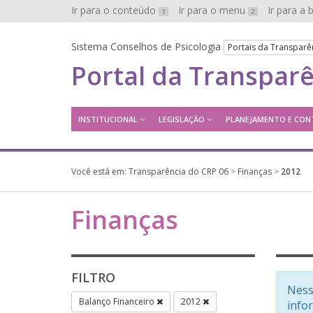
Ir para o conteúdo
Ir para o menu
Ir para a
1
2
Sistema Conselhos de Psicologia
Portais da Transparê
Portal da Transpar
INSTITUCIONAL
LEGISLAÇÃO
PLANEJAMENTO E CON
Você está em:
Transparência do CRP 06
>
Finanças
>
2012
Finanças
FILTRO
Ness
Balanço Financeiro
2012
info