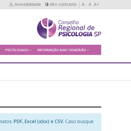
Acessibilidade
Alto contraste
A-
A
A+
PSICÓLOGA(O)
INFORMAÇÃO À/AO CIDADÃ/ÃO
matos:
PDF, Excel (xlsx) e CSV
. Caso busque