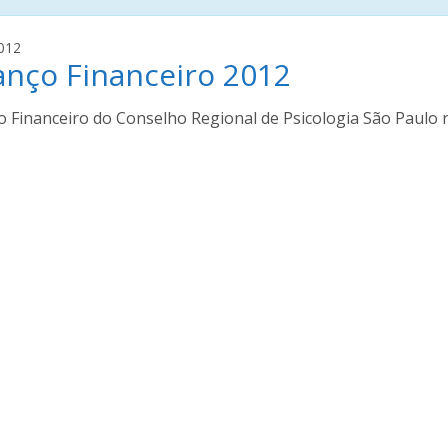
a
012
anço Financeiro 2012
d
o
l
 Financeiro do Conselho Regional de Psicologia São Paulo r
f
o
b
e
n
e
v
e
n
u
t
o