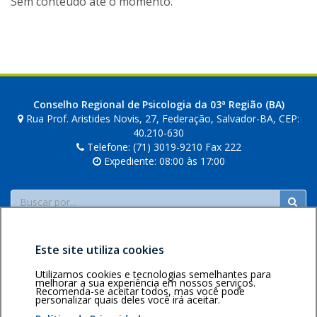
Sem conteúdo até o momento.
Conselho Regional de Psicologia da 03ª Região (BA)
Rua Prof. Aristides Novis, 27, Federação, Salvador-BA, CEP:
40.210-630
Telefone: (71) 3019-9210 Fax 222
Expediente: 08:00 às 17:00
Buscar
Este site utiliza cookies
Utilizamos cookies e tecnologias semelhantes para
melhorar a sua experiência em nossos serviços.
Recomenda-se aceitar todos, mas você pode
personalizar quais deles você irá aceitar.
Área restrita
Política de
Voltar ao topo
privacidade
Personalização