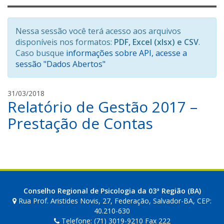
Nessa sessão você terá acesso aos arquivos
disponíveis nos formatos:
PDF, Excel (xlsx) e CSV
.
Caso busque
informações sobre API, acesse a
sessão "Dados Abertos"
c
31/03/2018
Relatório de Gestão 2017 –
a
r
Prestação de Contas
l
o
s
j
u
n
Conselho Regional de Psicologia da 03ª Região (BA)
i
Rua Prof. Aristides Novis, 27, Federação, Salvador-BA, CEP:
o
40.210-630
r
Telefone: (71) 3019-9210 Fax 222