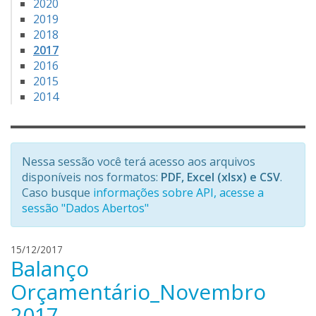
2020
2019
2018
2017
2016
2015
2014
Nessa sessão você terá acesso aos arquivos
disponíveis nos formatos:
PDF, Excel (xlsx) e CSV
.
Caso busque
informações sobre API, acesse a
sessão "Dados Abertos"
h
15/12/2017
Balanço
e
n
Orçamentário_Novembro
r
2017
i