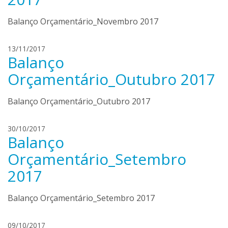
q
u
Balanço Orçamentário_Novembro 2017
e
m
h
13/11/2017
e
Balanço
e
n
n
Orçamentário_Outubro 2017
d
r
o
i
n
Balanço Orçamentário_Outubro 2017
q
c
u
a
e
h
30/10/2017
Balanço
m
e
e
n
Orçamentário_Setembro
n
r
2017
d
i
o
q
n
u
Balanço Orçamentário_Setembro 2017
c
e
a
m
h
09/10/2017