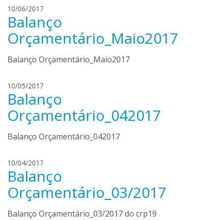
c
e
h
10/06/2017
a
Balanço
m
e
e
n
Orçamentário_Maio2017
n
r
d
i
Balanço Orçamentário_Maio2017
o
q
n
u
c
e
h
10/05/2017
a
Balanço
m
e
e
n
Orçamentário_042017
n
r
d
i
Balanço Orçamentário_042017
o
q
n
u
c
e
a
10/04/2017
a
Balanço
m
r
e
l
Orçamentário_03/2017
n
i
d
n
Balanço Orçamentário_03/2017 do crp19
o
d