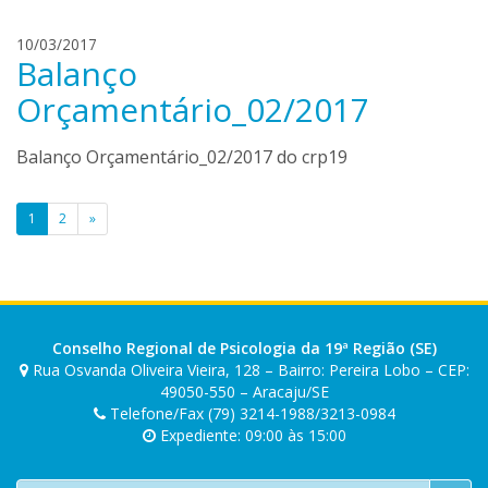
n
o
c
o
a
10/03/2017
a
Balanço
l
r
i
l
Orçamentário_02/2017
v
i
e
n
Balanço Orçamentário_02/2017 do crp19
i
d
r
o
a
Paginação
o
1
2
»
l
de
i
posts
v
e
i
Conselho Regional de Psicologia da 19ª Região (SE)
r
Rua Osvanda Oliveira Vieira, 128 – Bairro: Pereira Lobo – CEP:
a
49050-550 – Aracaju/SE
Telefone/Fax (79) 3214-1988/3213-0984
Expediente: 09:00 às 15:00