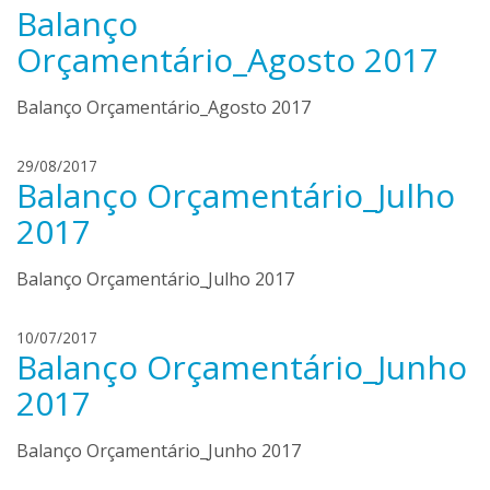
e
Balanço
e
n
n
Orçamentário_Agosto 2017
d
r
o
i
n
Balanço Orçamentário_Agosto 2017
q
c
u
a
e
h
29/08/2017
Balanço Orçamentário_Julho
m
e
e
n
2017
n
r
d
i
Balanço Orçamentário_Julho 2017
o
q
n
u
c
e
h
10/07/2017
a
Balanço Orçamentário_Junho
m
e
e
n
2017
n
r
d
i
Balanço Orçamentário_Junho 2017
o
q
n
u