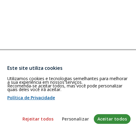
Este site utiliza cookies
Buscar
)
Utilizamos cookies e tecnologias semelhantes para melhorar
Lobo – CEP:
a sua experiência em nossos serviços.
Recomenda-se aceitar todos, mas você pode personalizar
quais deles você irá aceitar.
Política de Privacidade
 de cookies
Rejeitar todos
Personalizar
Aceitar todos
envolvido pela Gerência de Tecnologia da Informação do CFP