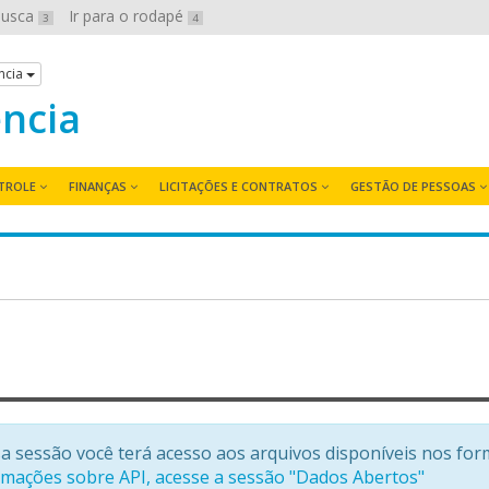
 busca
Ir para o rodapé
3
4
ncia
ência
TROLE
FINANÇAS
LICITAÇÕES E CONTRATOS
GESTÃO DE PESSOAS
a sessão você terá acesso aos arquivos disponíveis nos for
rmações sobre API, acesse a sessão "Dados Abertos"