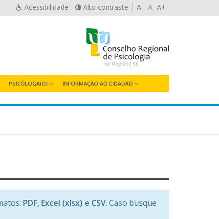
Acessibilidade
Alto contraste
A-
A
A+
PSICÓLOGA(O)
INFORMAÇÃO AO CIDADÃO
matos:
PDF, Excel (xlsx) e CSV
. Caso busque