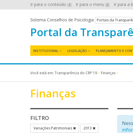
Ir para o conteúdo
Ir para o menu
Ir para a
1
2
Sistema Conselhos de Psicologia
Portais da Transparê
Portal da Transpar
INSTITUCIONAL
LEGISLAÇÃO
PLANEJAMENTO E CON
Você está em:
Transparência do CRP 19
>
Finanças
>
Finanças
FILTRO
Ness
Variações Patrimoniais
2013
info