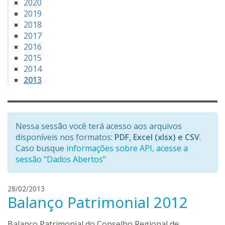
2020
2019
2018
2017
2016
2015
2014
2013
Nessa sessão você terá acesso aos arquivos
disponíveis nos formatos:
PDF, Excel (xlsx) e CSV
.
Caso busque
informações sobre API, acesse a
sessão "Dados Abertos"
h
28/02/2013
Balanço Patrimonial 2012
e
n
r
Balanço Patrimonial do Conselho Regional de