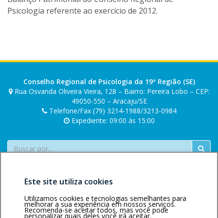
i
Psicologia referente ao exercício de 2012.
q
u
e
m
e
n
d
Conselho Regional de Psicologia da 19ª Região (SE)
Rua Osvanda Oliveira Vieira, 128 – Bairro: Pereira Lobo – CEP:
o
49050-550 – Aracaju/SE
n
Telefone/Fax (79) 3214-1988/3213-0984
c
Expediente: 09:00 às 15:00
a
Buscar
Este site utiliza cookies
Utilizamos cookies e tecnologias semelhantes para
melhorar a sua experiência em nossos serviços.
Recomenda-se aceitar todos, mas você pode
personalizar quais deles você irá aceitar.
Área restrita
Política de
Voltar ao topo