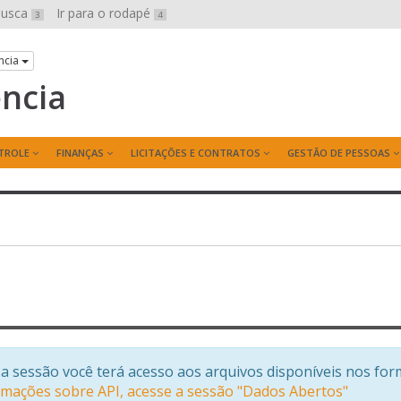
 busca
Ir para o rodapé
3
4
ncia
ência
TROLE
FINANÇAS
LICITAÇÕES E CONTRATOS
GESTÃO DE PESSOAS
a sessão você terá acesso aos arquivos disponíveis nos for
rmações sobre API, acesse a sessão "Dados Abertos"