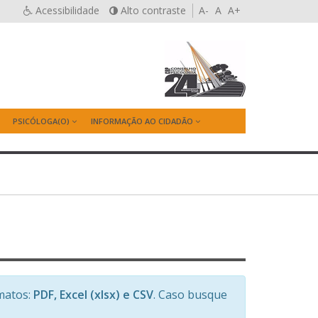
Acessibilidade
Alto contraste
A-
A
A+
PSICÓLOGA(O)
INFORMAÇÃO AO CIDADÃO
matos:
PDF, Excel (xlsx) e CSV
. Caso busque