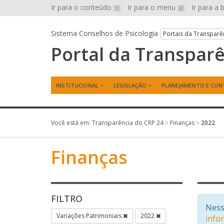
Ir para o conteúdo
Ir para o menu
Ir para a
1
2
Sistema Conselhos de Psicologia
Portais da Transparê
Portal da Transpar
INSTITUCIONAL
LEGISLAÇÃO
PLANEJAMENTO E CON
Você está em:
Transparência do CRP 24
>
Finanças
>
2022
Finanças
FILTRO
Ness
Variações Patrimoniais
2022
info