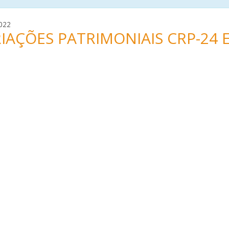
r
022
IAÇÕES PATRIMONIAIS CRP-24 E
a
m
o
n
m
a
t
o
s