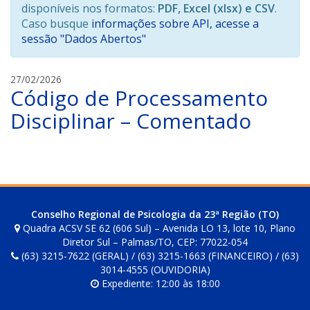
disponíveis nos formatos:
PDF, Excel (xlsx) e CSV
.
Caso busque
informações sobre API, acesse a
sessão "Dados Abertos"
l
27/02/2026
Código de Processamento
a
i
Disciplinar – Comentado
s
a
m
a
r
a
Conselho Regional de Psicologia da 23ª Região (TO)
l
Quadra ACSV SE 62 (606 Sul) – Avenida LO 13, lote 10, Plano
Diretor Sul – Palmas/TO, CEP: 77022-054
(63) 3215-7622 (GERAL) / (63) 3215-1663 (FINANCEIRO) / (63)
3014-4555 (OUVIDORIA)
Expediente: 12:00 às 18:00