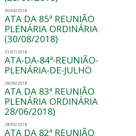
a
e
c
l
30/08/2018
o
ATA DA 85ª REUNIÃO
u
r
d
PLENÁRIA ORDINÁRIA
r
y
e
(30/08/2018)
a
a
n
e
m
31/07/2018
ATA-DA-84ª-REUNIÃO-
a
u
PLENÁRIA-DE-JULHO
r
o
m
28/06/2018
v
ATA DA 83ª REUNIÃO
a
i
u
e
PLENÁRIA ORDINÁRIA
r
i
28/06/2018)
o
r
v
a
i
m
28/05/2018
e
ATA DA 82ª REUNIÃO
a