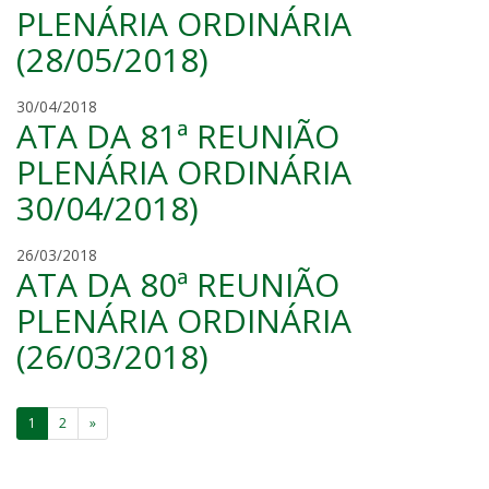
i
u
PLENÁRIA ORDINÁRIA
r
r
a
(28/05/2018)
o
v
i
m
30/04/2018
e
ATA DA 81ª REUNIÃO
a
i
u
PLENÁRIA ORDINÁRIA
r
r
a
30/04/2018)
o
v
i
m
26/03/2018
e
ATA DA 80ª REUNIÃO
a
i
u
PLENÁRIA ORDINÁRIA
r
r
a
(26/03/2018)
o
v
i
Paginação
e
1
2
»
i
de
r