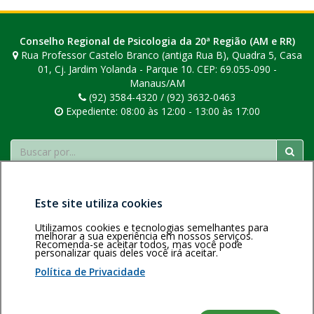
posts
a
Conselho Regional de Psicologia da 20ª Região (AM e RR)
Rua Professor Castelo Branco (antiga Rua B), Quadra 5, Casa
01, Cj. Jardim Yolanda - Parque 10. CEP: 69.055-090 -
Manaus/AM
(92) 3584-4320 / (92) 3632-0463
Expediente: 08:00 às 12:00 - 13:00 às 17:00
Buscar
Este site utiliza cookies
Utilizamos cookies e tecnologias semelhantes para
melhorar a sua experiência em nossos serviços.
Recomenda-se aceitar todos, mas você pode
Área restrita
Política de
Voltar ao topo
personalizar quais deles você irá aceitar.
privacidade
Personalização
Política de Privacidade
de cookies
Sistema desenvolvido pela Gerência de Tecnologia da