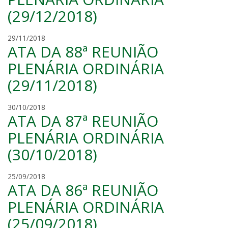
i
(29/12/2018)
d
e
c
c
29/11/2018
o
ATA DA 88ª REUNIÃO
l
r
a
PLENÁRIA ORDINÁRIA
r
i
e
(29/11/2018)
d
a
e
c
c
30/10/2018
o
ATA DA 87ª REUNIÃO
l
r
a
PLENÁRIA ORDINÁRIA
r
i
e
(30/10/2018)
d
a
e
c
c
25/09/2018
o
ATA DA 86ª REUNIÃO
l
r
a
PLENÁRIA ORDINÁRIA
r
i
e
(25/09/2018)
d