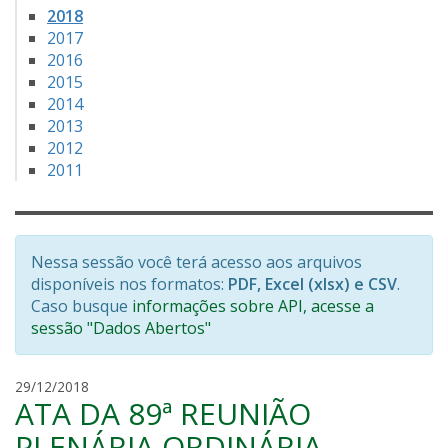
2018
2017
2016
2015
2014
2013
2012
2011
Nessa sessão você terá acesso aos arquivos
disponíveis nos formatos:
PDF, Excel (xlsx) e CSV
.
Caso busque
informações sobre API, acesse a
sessão "Dados Abertos"
c
29/12/2018
ATA DA 89ª REUNIÃO
l
a
PLENÁRIA ORDINÁRIA