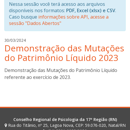
Nessa sessão você terá acesso aos arquivos
disponíveis nos formatos:
PDF, Excel (xlsx) e CSV
.
Caso busque
informações sobre API, acesse a
sessão "Dados Abertos"
g
30/03/2024
Demonstração das Mutações
i
l
do Patrimônio Líquido 2023
d
e
Demonstração das Mutações do Patrimônio Líquido
o
referente ao exercício de 2023.
n
c
o
s
t
a
Conselho Regional de Psicologia da 17ª Região (RN)
Rua do Titânio, nº 25, Lagoa Nova, CEP: 59.076-020, Natal/RN