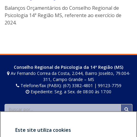
o
Balanços Orçamentários do Conselho Regional de
n
Psicologia 14ª Região MS, referente ao exercício de
e
2024.
i
l
e
r
s
Conselho Regional de Psicologia da 14ª Região (MS)
Av Fernando Correa da Costa, 2.044, Bairro Joselito, 79.004-
311, Campo Grande – MS
Telefone/fax (PABX): (67) 3382-4801 | 99123-7759
Expediente: Seg. a Sex. de 08:00 às 17:00
Buscar
Este site utiliza cookies