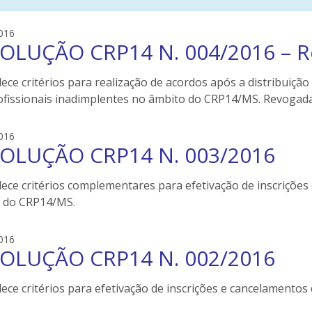
e
016
OLUÇÃO CRP14 N. 004/2016 – 
d
s
o
ece critérios para realização de acordos após a distribuiçã
n
ofissionais inadimplentes no âmbito do CRP14/MS. Revogad
e
i
e
016
l
OLUÇÃO CRP14 N. 003/2016
d
e
s
r
o
lece critérios complementares para efetivação de inscrições
s
n
 do CRP14/MS.
e
i
e
016
l
OLUÇÃO CRP14 N. 002/2016
d
e
s
r
o
ece critérios para efetivação de inscrições e cancelamento
s
n