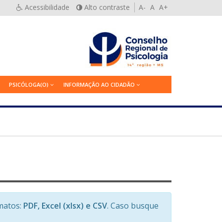
Acessibilidade
Alto contraste
A-
A
A+
PSICÓLOGA(O)
INFORMAÇÃO AO CIDADÃO
matos:
PDF, Excel (xlsx) e CSV
. Caso busque