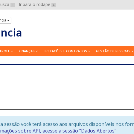
 busca
Ir para o rodapé
3
4
ncia
ência
TROLE
FINANÇAS
LICITAÇÕES E CONTRATOS
GESTÃO DE PESSOAS
a sessão você terá acesso aos arquivos disponíveis nos for
rmações sobre API, acesse a sessão "Dados Abertos"