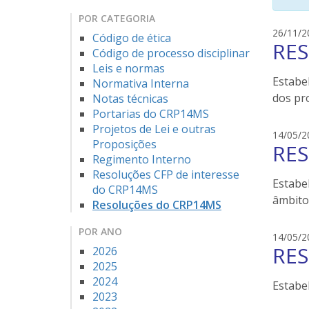
POR CATEGORIA
26/11/2
Código de ética
RES
Código de processo disciplinar
Leis e normas
Estabel
Normativa Interna
dos pr
Notas técnicas
Portarias do CRP14MS
Projetos de Lei e outras
14/05/2
Proposições
RES
Regimento Interno
Resoluções CFP de interesse
Estabe
do CRP14MS
âmbito
Resoluções do CRP14MS
POR ANO
14/05/2
RES
2026
2025
2024
Estabel
2023