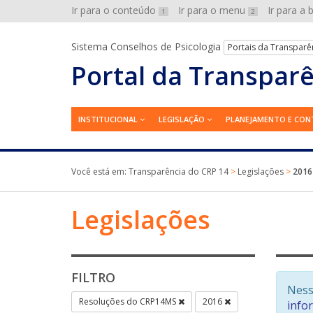
Ir para o conteúdo
Ir para o menu
Ir para a
1
2
Sistema Conselhos de Psicologia
Portais da Transparê
Portal da Transpar
INSTITUCIONAL
LEGISLAÇÃO
PLANEJAMENTO E CON
Você está em:
Transparência do CRP 14
>
Legislações
>
2016
Legislações
FILTRO
Ness
Resoluções do CRP14MS
2016
info