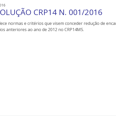
e
e
016
i
OLUÇÃO CRP14 N. 001/2016
d
l
s
e
o
lece normas e critérios que visem conceder redução de enc
r
n
cios anteriores ao ano de 2012 no CRP14MS.
s
e
i
l
e
r
s