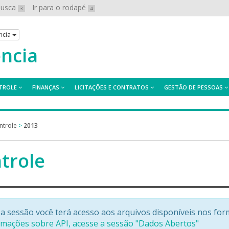
 busca
Ir para o rodapé
3
4
ncia
ência
TROLE
FINANÇAS
LICITAÇÕES E CONTRATOS
GESTÃO DE PESSOAS
ntrole
>
2013
trole
a sessão você terá acesso aos arquivos disponíveis nos for
rmações sobre API, acesse a sessão "Dados Abertos"