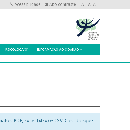
Acessibilidade
Alto contraste
A-
A
A+
PSICÓLOGA(O)
INFORMAÇÃO AO CIDADÃO
matos:
PDF, Excel (xlsx) e CSV
. Caso busque