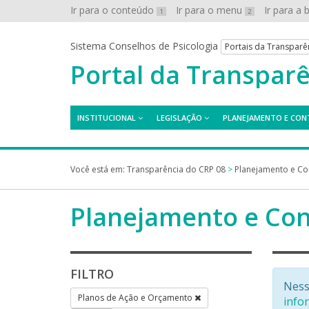
Ir para o conteúdo
Ir para o menu
Ir para a
1
2
Sistema Conselhos de Psicologia
Portais da Transparê
Portal da Transpar
INSTITUCIONAL
LEGISLAÇÃO
PLANEJAMENTO E CON
Você está em:
Transparência do CRP 08
>
Planejamento e Co
Planejamento e Con
FILTRO
Ness
Planos de Ação e Orçamento
info