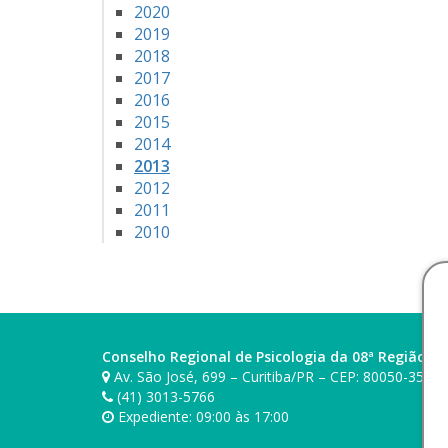
2020
2019
2018
2017
2016
2015
2014
2013
2012
2011
2010
Conselho Regional de Psicologia da 08ª Região (P
Av. São José, 699 – Curitiba/PR – CEP: 80050-350
(41) 3013-5766
Expediente: 09:00 às 17:00