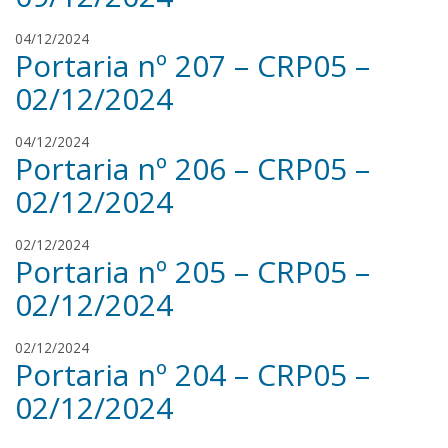
a
v
n
a
r
04/12/2024
s
Portaria nº 207 – CRP05 –
e
i
n
l
02/12/2024
a
v
n
a
r
04/12/2024
s
Portaria nº 206 – CRP05 –
e
i
n
l
02/12/2024
a
v
n
a
r
02/12/2024
s
Portaria nº 205 – CRP05 –
e
i
n
l
02/12/2024
a
v
n
a
r
02/12/2024
s
Portaria nº 204 – CRP05 –
e
i
n
l
02/12/2024
a
v
n
a