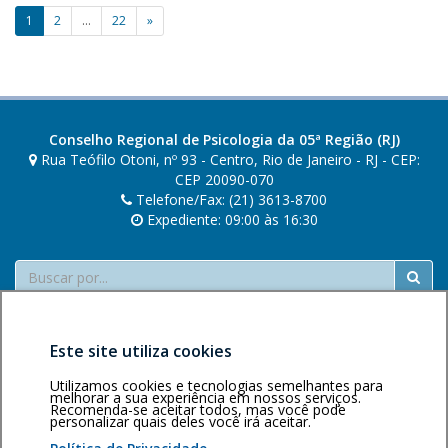
s
Paginação
1
2
…
22
»
i
de
l
v
posts
a
Conselho Regional de Psicologia da 05ª Região (RJ)
Rua Teófilo Otoni, nº 93 - Centro, Rio de Janeiro - RJ - CEP:
CEP 20090-070
Telefone/Fax: (21) 3613-8700
Expediente: 09:00 às 16:30
Buscar
Este site utiliza cookies
Utilizamos cookies e tecnologias semelhantes para
melhorar a sua experiência em nossos serviços.
Recomenda-se aceitar todos, mas você pode
Área restrita
Política de
Voltar ao topo
personalizar quais deles você irá aceitar.
privacidade
Personalização