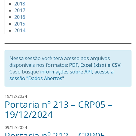
2018
2017
2016
2015
2014
Nessa sessão você terá acesso aos arquivos
disponíveis nos formatos:
PDF, Excel (xlsx) e CSV
.
Caso busque
informações sobre API, acesse a
sessão "Dados Abertos"
r
19/12/2024
Portaria nº 213 – CRP05 –
e
n
19/12/2024
a
n
r
09/12/2024
s
Portaria nº 212 – CRP05 –
e
i