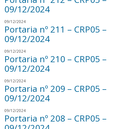
n
l
09/12/2024
a
v
n
a
r
09/12/2024
s
Portaria nº 211 – CRP05 –
e
i
n
l
09/12/2024
a
v
n
a
r
09/12/2024
s
Portaria nº 210 – CRP05 –
e
i
n
l
09/12/2024
a
v
n
a
r
09/12/2024
s
Portaria nº 209 – CRP05 –
e
i
n
l
09/12/2024
a
v
n
a
r
09/12/2024
s
Portaria nº 208 – CRP05 –
e
i
n
l
09/12/2024