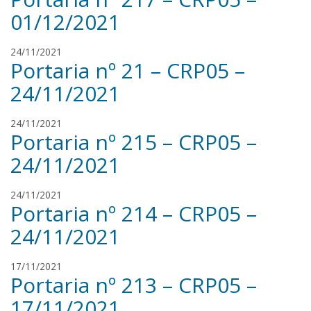
n
l
01/12/2021
a
v
n
a
r
24/11/2021
s
Portaria nº 21 – CRP05 –
e
i
n
l
24/11/2021
a
v
n
a
r
24/11/2021
s
Portaria nº 215 – CRP05 –
e
i
n
l
24/11/2021
a
v
n
a
r
24/11/2021
s
Portaria nº 214 – CRP05 –
e
i
n
l
24/11/2021
a
v
n
a
r
17/11/2021
s
Portaria nº 213 – CRP05 –
e
i
n
l
17/11/2021