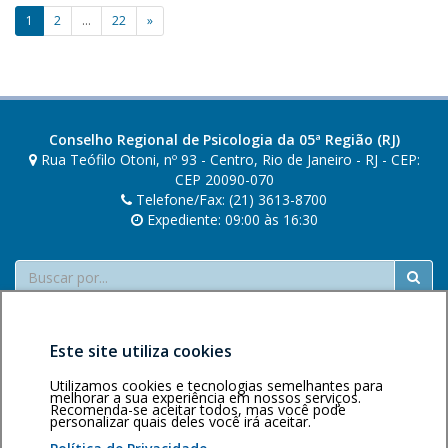
s
Paginação
1
2
…
22
»
i
de
l
v
posts
a
Conselho Regional de Psicologia da 05ª Região (RJ)
Rua Teófilo Otoni, nº 93 - Centro, Rio de Janeiro - RJ - CEP:
CEP 20090-070
Telefone/Fax: (21) 3613-8700
Expediente: 09:00 às 16:30
Buscar
Este site utiliza cookies
Utilizamos cookies e tecnologias semelhantes para
melhorar a sua experiência em nossos serviços.
Recomenda-se aceitar todos, mas você pode
Área restrita
Política de
Voltar ao topo
personalizar quais deles você irá aceitar.
privacidade
Personalização