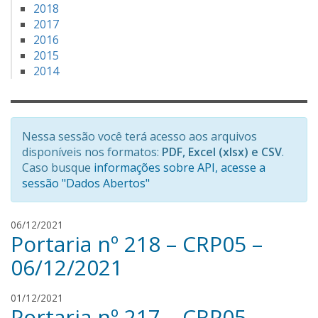
2018
2017
2016
2015
2014
Nessa sessão você terá acesso aos arquivos
disponíveis nos formatos:
PDF, Excel (xlsx) e CSV
.
Caso busque
informações sobre API, acesse a
sessão "Dados Abertos"
r
06/12/2021
Portaria nº 218 – CRP05 –
e
n
06/12/2021
a
n
r
01/12/2021
s
Portaria nº 217 – CRP05 –
e
i