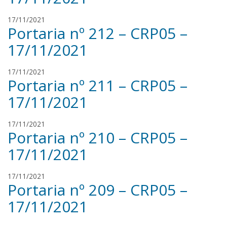
a
v
n
a
r
17/11/2021
s
Portaria nº 212 – CRP05 –
e
i
n
l
17/11/2021
a
v
n
a
r
17/11/2021
s
Portaria nº 211 – CRP05 –
e
i
n
l
17/11/2021
a
v
n
a
r
17/11/2021
s
Portaria nº 210 – CRP05 –
e
i
n
l
17/11/2021
a
v
n
a
r
17/11/2021
s
Portaria nº 209 – CRP05 –
e
i
n
l
17/11/2021
a
v
n
a