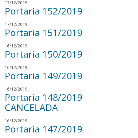
a
R
17/12/2019
t
Portaria 152/2019
e
a
n
a
R
17/12/2019
t
Portaria 151/2019
e
a
n
a
R
16/12/2019
t
Portaria 150/2019
e
a
n
a
j
16/12/2019
t
Portaria 149/2019
u
a
l
i
j
16/12/2019
a
Portaria 148/2019
u
n
l
CANCELADA
a
i
m
a
R
16/12/2019
e
n
Portaria 147/2019
e
n
a
n
i
m