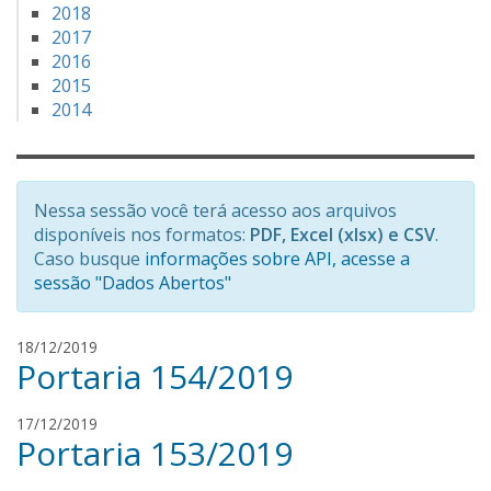
2018
2017
2016
2015
2014
Nessa sessão você terá acesso aos arquivos
disponíveis nos formatos:
PDF, Excel (xlsx) e CSV
.
Caso busque
informações sobre API, acesse a
sessão "Dados Abertos"
R
18/12/2019
Portaria 154/2019
e
n
a
R
17/12/2019
t
Portaria 153/2019
e
a
n