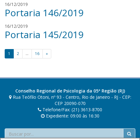
a
j
16/12/2019
e
t
Portaria 146/2019
u
n
a
l
i
i
R
16/12/2019
a
Portaria 145/2019
e
n
n
a
a
Paginação
m
t
1
2
…
16
»
e
a
de
n
posts
i
Conselho Regional de Psicologia da 05ª Região (RJ)
Rua Teófilo Otoni, nº 93 - Centro, Rio de Janeiro - RJ - CEP:
CEP 20090-070
Telefone/Fax: (21) 3613-8700
Expediente: 09:00 às 16:30
Buscar