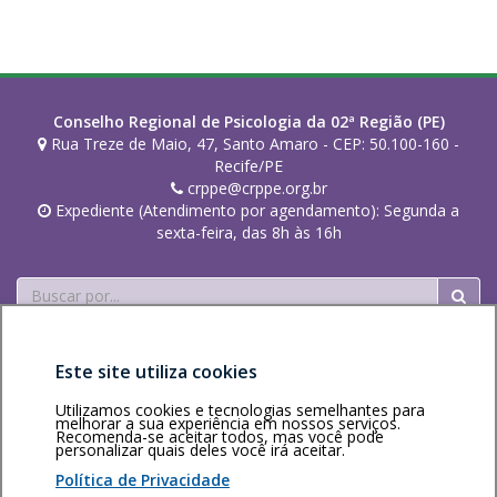
l
v
a
Conselho Regional de Psicologia da 02ª Região (PE)
Rua Treze de Maio, 47, Santo Amaro - CEP: 50.100-160 -
Recife/PE
crppe@crppe.org.br
Expediente (Atendimento por agendamento): Segunda a
sexta-feira, das 8h às 16h
Buscar
Este site utiliza cookies
Utilizamos cookies e tecnologias semelhantes para
melhorar a sua experiência em nossos serviços.
Recomenda-se aceitar todos, mas você pode
Área restrita
Política de
Voltar ao topo
personalizar quais deles você irá aceitar.
privacidade
Personalização
Política de Privacidade
de cookies