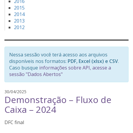
2016
2015
2014
2013
2012
Nessa sessão você terá acesso aos arquivos
disponíveis nos formatos:
PDF, Excel (xlsx) e CSV
.
Caso busque
informações sobre API, acesse a
sessão "Dados Abertos"
t
30/04/2025
Demonstração – Fluxo de
h
a
Caixa – 2024
i
s
DFC final
s
i