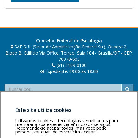
l
a
.
Conselho Federal de Psicologia
SAF SUL (Setor de Administração Federal Sul), Quadra 2,
Bloco B, Edifício Via Office, Térreo, Sala 104 - Brasília/DF - CEP:
70070-600
(61) 2109-0100
Expediente: 09:00 às 18:00
Buscar
Este site utiliza cookies
Utilizamos cookies e tecnologias semelhantes para
melhorar a sua experiência em nossos serviços.
Recomenda-se aceitar todos, mas você pode
personalizar quais deles você irá aceitar.
Área restrita
Política de
Voltar ao topo
privacidade
Personalização