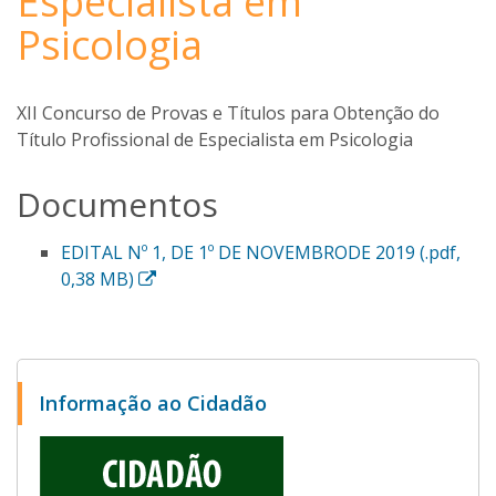
Especialista em
Psicologia
XII Concurso de Provas e Títulos para Obtenção do
Título Profissional de Especialista em Psicologia
Documentos
EDITAL Nº 1, DE 1º DE NOVEMBRODE 2019 (.pdf,
E
0,38 MB)
s
s
e
l
Informação ao Cidadão
i
n
k
a