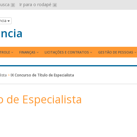
 busca
Ir para o rodapé
3
4
ncia
ência
TROLE
FINANÇAS
LICITAÇÕES E CONTRATOS
GESTÃO DE PESSOAS
ista
>
IX Concurso de Título de Especialista
o de Especialista