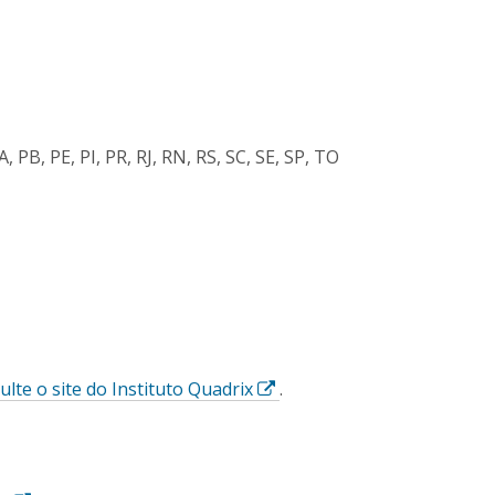
 PB, PE, PI, PR, RJ, RN, RS, SC, SE, SP, TO
E
ulte o site do Instituto Quadrix
.
s
s
e
l