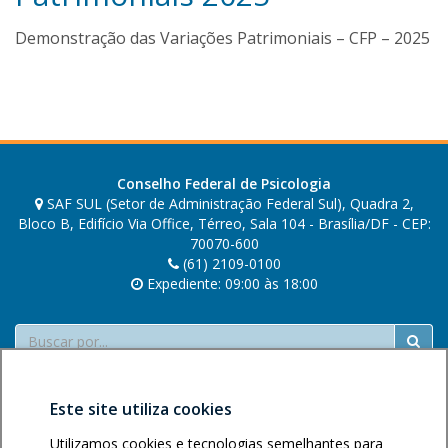
A
Demonstração das Variações Patrimoniais – CFP – 2025
r
n
a
l
d
o
d
Conselho Federal de Psicologia
e
SAF SUL (Setor de Administração Federal Sul), Quadra 2,
G
Bloco B, Edifício Via Office, Térreo, Sala 104 - Brasília/DF - CEP:
o
70070-600
i
(61) 2109-0100
s
Expediente: 09:00 às 18:00
J
ú
Buscar
n
i
o
Este site utiliza cookies
r
Utilizamos cookies e tecnologias semelhantes para