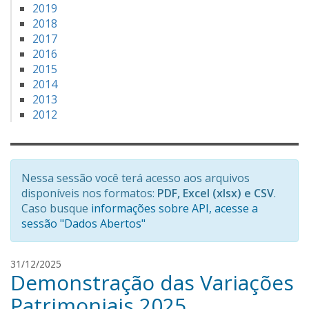
2019
2018
2017
2016
2015
2014
2013
2012
Nessa sessão você terá acesso aos arquivos
disponíveis nos formatos:
PDF, Excel (xlsx) e CSV
.
Caso busque
informações sobre API, acesse a
sessão "Dados Abertos"
J
31/12/2025
Demonstração das Variações
o
s
Patrimoniais 2025
é